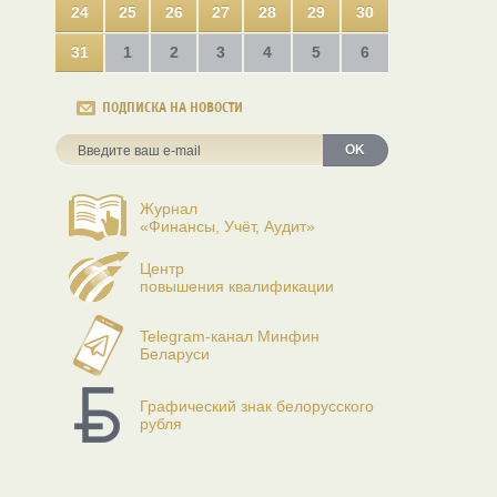
24
25
26
27
28
29
30
31
1
2
3
4
5
6
ПОДПИСКА НА НОВОСТИ
OK
Журнал
«Финансы, Учёт, Аудит»
Центр
повышения квалификации
Telegram-канал Минфин
Беларуси
Графический знак белорусского
рубля