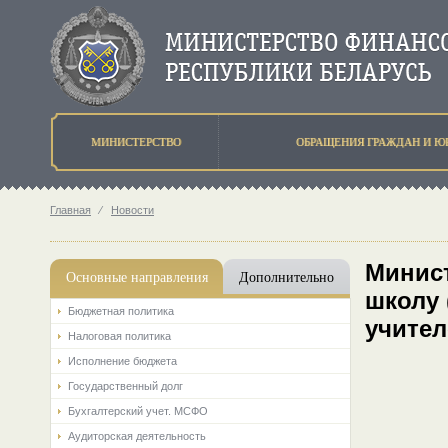
МИНИСТЕРСТВО
ОБРАЩЕНИЯ ГРАЖДАН И Ю
Главная
⁄
Новости
Минис
Основные направления
Дополнительно
школу 
Бюджетная политика
учител
Налоговая политика
Исполнение бюджета
Государственный долг
Бухгалтерский учет. МСФО
Аудиторская деятельность