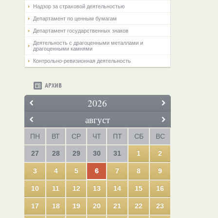
Надзор за страховой деятельностью
Департамент по ценным бумагам
Департамент государственных знаков
Деятельность с драгоценными металлами и
драгоценными камнями
Контрольно-ревизионная деятельность
АРХИВ
2026
август
ПН
ВТ
СР
ЧТ
ПТ
СБ
ВС
27
28
29
30
31
1
2
3
4
5
6
7
8
9
10
11
12
13
14
15
16
17
18
19
20
21
22
23