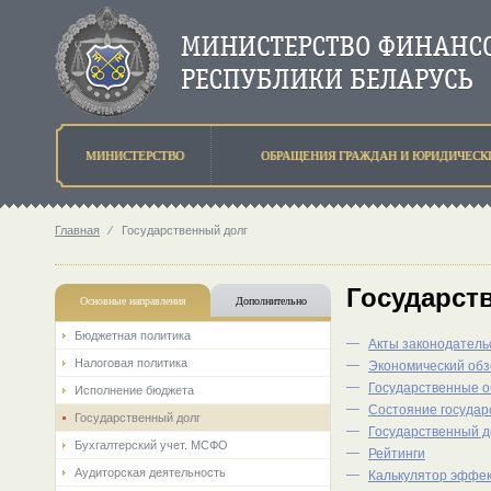
МИНИСТЕРСТВО
ОБРАЩЕНИЯ ГРАЖДАН И ЮРИДИЧЕСК
Главная
⁄
Государственный долг
Государст
Основные направления
Дополнительно
Бюджетная политика
—
Акты законодатель
Налоговая политика
—
Экономический обз
—
Государственные о
Исполнение бюджета
—
Состояние государ
Государственный долг
—
Государственный д
Бухгалтерский учет. МСФО
—
Рейтинги
Аудиторская деятельность
—
Калькулятор эффек