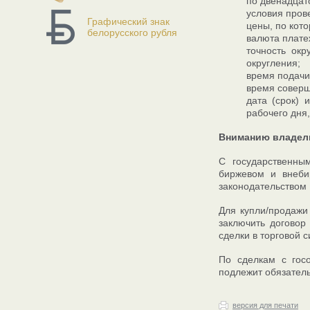
по двенадцат
условия пров
Графический знак
цены, по кот
белорусского рубля
валюта плате
точность окр
округления;
время подачи 
время соверше
дата (срок)
рабочего дня
Вниманию владел
С государственн
биржевом и внебир
законодательством 
Для купли/продажи
заключить договор
сделки в торговой 
По сделкам с гос
подлежит обязатель
версия для печати