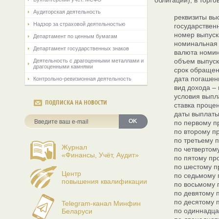
облигации), в тор
Аудиторская деятельность
реквизиты вы
Надзор за страховой деятельностью
государствен
номер выпуск
Департамент по ценным бумагам
номинальная 
Департамент государственных знаков
валюта номин
объем выпуск
Деятельность с драгоценными металлами и
драгоценными камнями
срок обращен
дата погашени
Контрольно-ревизионная деятельность
вид дохода –
условия выпл
ПОДПИСКА НА НОВОСТИ
ставка процен
даты выплаты
OK
по первому пр
по второму пр
по третьему п
Журнал
по четвертому
«Финансы, Учёт, Аудит»
по пятому про
по шестому п
Центр
по седьмому 
повышения квалификации
по восьмому 
по девятому п
по десятому п
Telegram-канал Минфин
по одиннадца
Беларуси