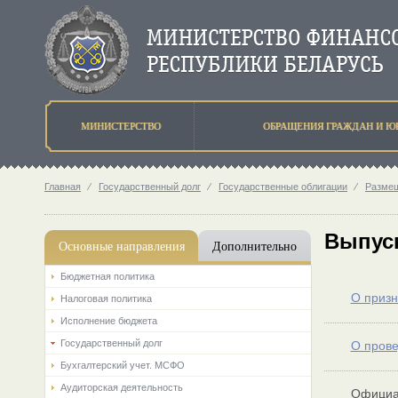
МИНИСТЕРСТВО
ОБРАЩЕНИЯ ГРАЖДАН И Ю
Главная
⁄
Государственный долг
⁄
Государственные облигации
⁄
Разме
Выпус
Основные направления
Дополнительно
Бюджетная политика
О призн
Налоговая политика
Исполнение бюджета
Государственный долг
О прове
Бухгалтерский учет. МСФО
Аудиторская деятельность
Официал