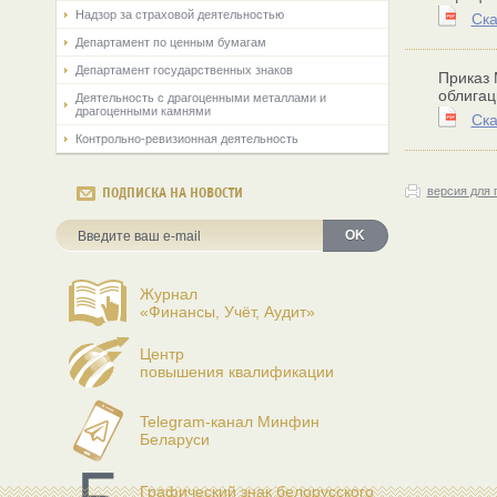
Надзор за страховой деятельностью
Ска
Департамент по ценным бумагам
Департамент государственных знаков
Приказ 
облигац
Деятельность с драгоценными металлами и
драгоценными камнями
Ска
Контрольно-ревизионная деятельность
версия для 
ПОДПИСКА НА НОВОСТИ
OK
Журнал
«Финансы, Учёт, Аудит»
Центр
повышения квалификации
Telegram-канал Минфин
Беларуси
Графический знак белорусского