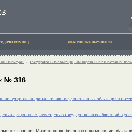
РИДИЧЕСКИХ ЛИЦ
ЭЛЕКТРОННЫЕ ОБРАЩЕНИЯ
щенные выпуски
⁄
Государственные облигации, номинированные в иностранной валю
к № 316
ании аукциона по размещению государственных облигаций в росс
дении аукциона по размещению государственных облигаций в росс
ьное извещение Министерства финансов о размещении облигаций