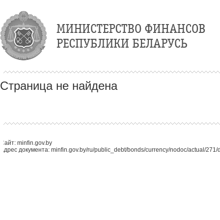
Страница не найдена
Сайт: minfin.gov.by
Адрес документа: minfin.gov.by/ru/public_debt/bonds/currency/nodoc/actual/27