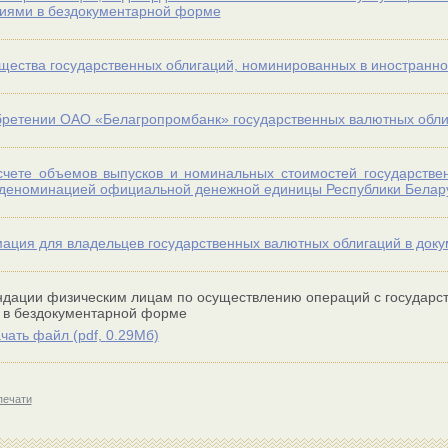
иями в бездокументарной форме
ества государственных облигаций, номинированных в иностранно
ретении ОАО «Белагропромбанк» государственных валютных обли
чете объемов выпусков и номинальных стоимостей государствен
 деноминацией официальной денежной единицы Республики Белар
ция для владельцев государственных валютных облигаций в док
дации физическим лицам по осуществлению операций с государс
 в бездокументарной форме
чать файл (
pdf,
0.29Мб)
печати