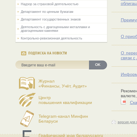
облигац
Надзор за страховой деятельностью
Департамент по ценным бумагам
Департамент государственных знаков
Преимущ
Деятельность с драгоценными металлами и
драгоценными камнями
О приоб
Контрольно-ревизионная деятельность
О перес
ПОДПИСКА НА НОВОСТИ
связи с
OK
Информа
Журнал
«Финансы, Учёт, Аудит»
Рекомен
валюте,
Центр
повышения квалификации
Ска
Telegram-канал Минфин
Беларуси
версия для 
Графический знак белорусского