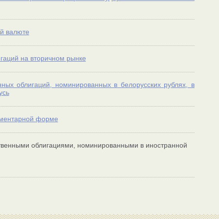
й валюте
гаций на вторичном рынке
ных облигаций, номинированных в белорусских рублях, в
усь
ументарной форме
твенными облигациями, номинированными в иностранной