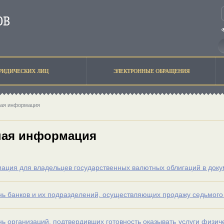
РИДИЧЕСКИХ ЛИЦ
ЭЛЕКТРОННЫЕ ОБРАЩЕНИЯ
ая информация
ная информация
ция для владельцев государственных валютных облигаций в док
ь банков и их подразделений, осуществляющих продажу седьмого 
ь организаций, подтвердивших готовность оказывать услуги физи