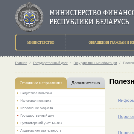
МИНИСТЕРСТВО
ОБРАЩЕНИЯ ГРАЖДАН И Ю
Главная
⁄
Государственный долг
⁄
Государственные облигации
⁄
Полезн
Полез
Основные направления
Дополнительно
Бюджетная политика
Информа
Налоговая политика
Исполнение бюджета
Государственный долг
Перечен
Бухгалтерский учет. МСФО
Аудиторская деятельность
Перечен