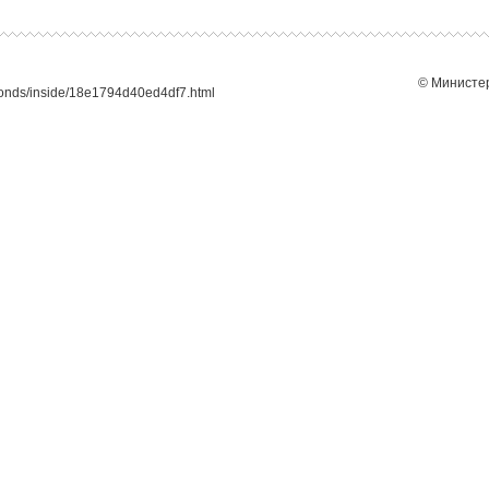
© Министер
bonds/inside/18e1794d40ed4df7.html