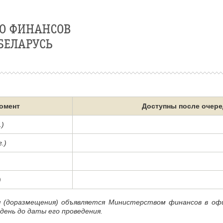
омент
Доступны после очере
.)
.)
)
я (доразмещения) объявляется Министерством финансов в офи
 день до даты его проведения.