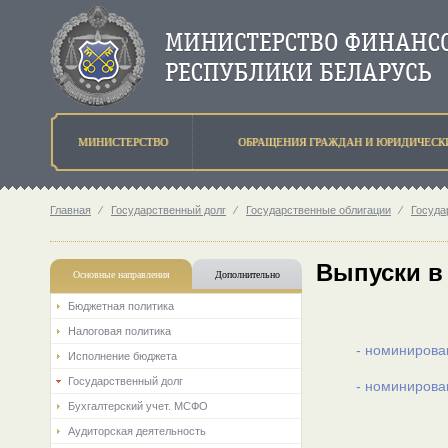
МИНИСТЕРСТВО
ОБРАЩЕНИЯ ГРАЖДАН И ЮРИДИЧЕСК
Главная
⁄
Государственный долг
⁄
Государственные облигации
⁄
Госуда
Выпуски в
Основные направления
Дополнительно
Бюджетная политика
Налоговая политика
- номинирова
Исполнение бюджета
Государственный долг
- номинирова
Бухгалтерский учет. МСФО
Аудиторская деятельность