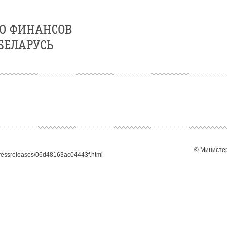
© Министер
pressreleases/06d48163ac04443f.html