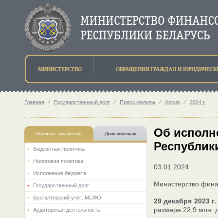
МИНИСТЕРСТВО
ОБРАЩЕНИЯ ГРАЖДАН И ЮРИДИЧЕСК
Главная
⁄
Государственный долг
⁄
Пресс-релизы
⁄
Архив
⁄
2024 г.
Об исполн
Основные направления
Дополнительно
Республики
Бюджетная политика
Налоговая политика
03.01.2024
Исполнение бюджета
Министерство фина
Государственный долг
Бухгалтерский учет. МСФО
29 декабря 2023 г.
размере 22,9 млн. 
Аудиторская деятельность