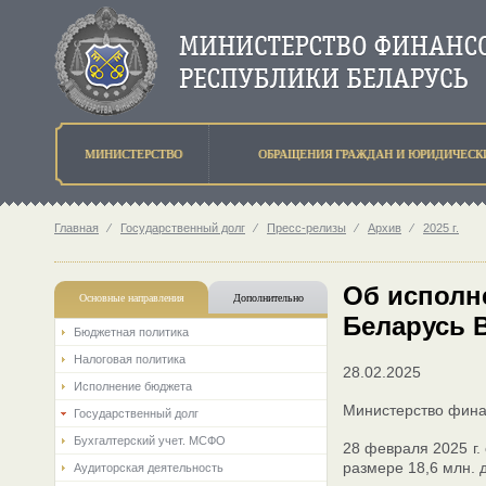
МИНИСТЕРСТВО
ОБРАЩЕНИЯ ГРАЖДАН И ЮРИДИЧЕСК
Главная
⁄
Государственный долг
⁄
Пресс-релизы
⁄
Архив
⁄
2025 г.
Об исполн
Основные направления
Дополнительно
Беларусь B
Бюджетная политика
Налоговая политика
28.02.2025
Исполнение бюджета
Министерство фина
Государственный долг
Бухгалтерский учет. МСФО
28 февраля 2025 г.
размере 18,6 млн. 
Аудиторская деятельность