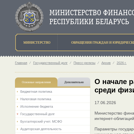
МИНИСТЕРСТВО
ОБРАЩЕНИЯ ГРАЖДАН И ЮРИДИЧЕСК
Главная
⁄
Государственный долг
⁄
Пресс-релизы
⁄
Архив
⁄
2026 г.
О начале 
Основные направления
Дополнительно
среди физ
Бюджетная политика
Налоговая политика
17.06.2026
Исполнение бюджета
Министерство фина
Государственный долг
интернет-облигаций
Бухгалтерский учет. МСФО
Параметры государ
Аудиторская деятельность