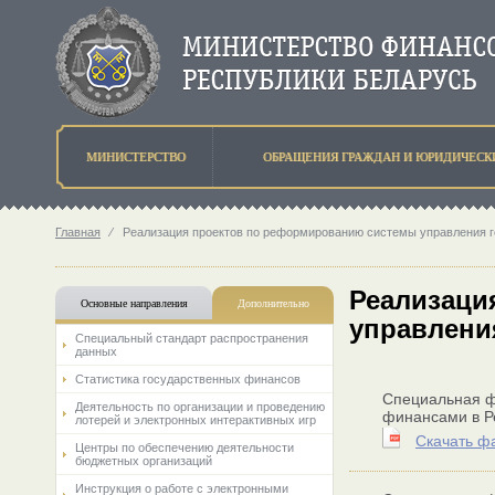
МИНИСТЕРСТВО
ОБРАЩЕНИЯ ГРАЖДАН И ЮРИДИЧЕСК
Главная
⁄
Реализация проектов по реформированию системы управления 
Реализаци
Основные направления
Дополнительно
управлени
Специальный стандарт распространения
данных
Статистика государственных финансов
Специальная ф
Деятельность по организации и проведению
финансами в Ре
лотерей и электронных интерактивных игр
Скачать ф
Центры по обеспечению деятельности
бюджетных организаций
Инструкция о работе с электронными