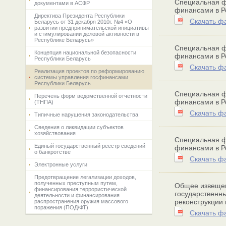
Специальная ф
документами в АСФР
финансами в Ре
Директива Президента Республики
Скачать ф
Беларусь от 31 декабря 2010г. №4 «О
развитии предпринимательской инициативы
и стимулировании деловой активности в
Республике Беларусь»
Специальная ф
Концепция национальной безопасности
финансами в Ре
Республики Беларусь
Скачать ф
Реализация проектов по реформированию
системы управления госфинансами
Республики Беларусь
Специальная ф
Перечень форм ведомственной отчетности
финансами в Ре
(ТНПА)
Скачать ф
Типичные нарушения законодательства
Сведения о ликвидации субъектов
хозяйствования
Специальная ф
Единый государственный реестр сведений
финансами в Ре
о банкротстве
Скачать ф
Электронные услуги
Предотвращение легализации доходов,
полученных преступным путем,
Общее извещен
финансирования террористической
государственн
деятельности и финансирования
реконструкции 
распространения оружия массового
поражения (ПОД/ФТ)
Скачать ф