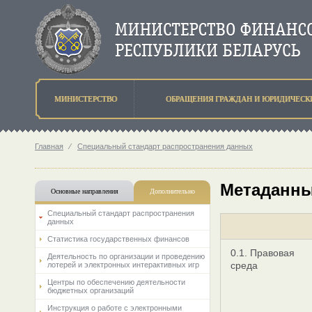
МИНИСТЕРСТВО
ОБРАЩЕНИЯ ГРАЖДАН И ЮРИДИЧЕСК
Главная
⁄
Специальный стандарт распространения данных
Метаданны
Основные направления
Дополнительно
Специальный стандарт распространения
данных
Статистика государственных финансов
0.1. Правовая
Деятельность по организации и проведению
среда
лотерей и электронных интерактивных игр
Центры по обеспечению деятельности
бюджетных организаций
Инструкция о работе с электронными