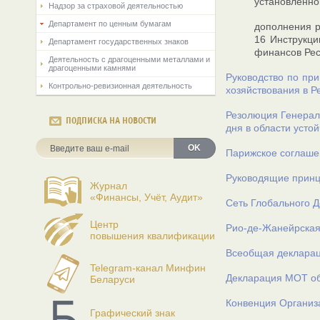
установленно
Надзор за страховой деятельностью
Департамент по ценным бумагам
дополнения р
16 Инструкци
Департамент государственных знаков
финансов Респ
Деятельность с драгоценными металлами и
драгоценными камнями
Руководство по при
Контрольно-ревизионная деятельность
хозяйствования в Р
Резолюция Генерал
ПОДПИСКА НА НОВОСТИ
дня в области усто
OK
Парижское соглашен
Руководящие прин
Журнал
«Финансы, Учёт, Аудит»
Сеть Глобального 
Центр
Рио-де-Жанейрская
повышения квалификации
Всеобщая декларац
Telegram-канал Минфин
Декларация МОТ об
Беларуси
Конвенция Организ
Графический знак