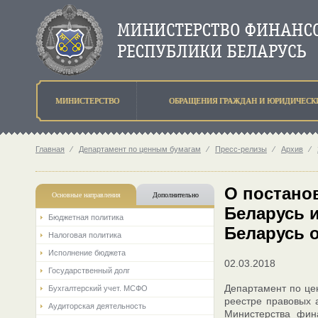
МИНИСТЕРСТВО
ОБРАЩЕНИЯ ГРАЖДАН И ЮРИДИЧЕСК
Главная
⁄
Департамент по ценным бумагам
⁄
Пресс-релизы
⁄
Архив
⁄
О постано
Основные направления
Дополнительно
Беларусь 
Бюджетная политика
Беларусь о
Налоговая политика
Исполнение бюджета
02.03.2018
Государственный долг
Департамент по це
Бухгалтерский учет. МСФО
реестре правовых 
Аудиторская деятельность
Министерства фин