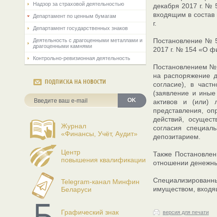
Надзор за страховой деятельностью
декабря 2017 г. №
входящим в состав 
Департамент по ценным бумагам
г.
Департамент государственных знаков
Постановление № 5
Деятельность с драгоценными металлами и
драгоценными камнями
2017 г. № 154 «О ф
Контрольно-ревизионная деятельность
Постановлением № 
на распоряжение д
ПОДПИСКА НА НОВОСТИ
согласие), в част
(заявление и иные
OK
активов и (или) 
представления, оп
действий, осущес
Журнал
согласия специал
«Финансы, Учёт, Аудит»
депозитарием.
Центр
Также Постановлен
повышения квалификации
отношении денежны
Специализированны
Telegram-канал Минфин
имуществом, входящ
Беларуси
Графический знак
версия для печати