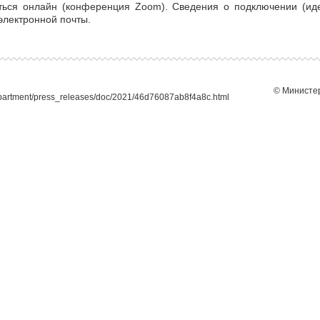
ться онлайн (конференция Zoom). Сведения о подключении (ид
электронной почты.
© Министер
epartment/press_releases/doc/2021/46d76087ab8f4a8c.html