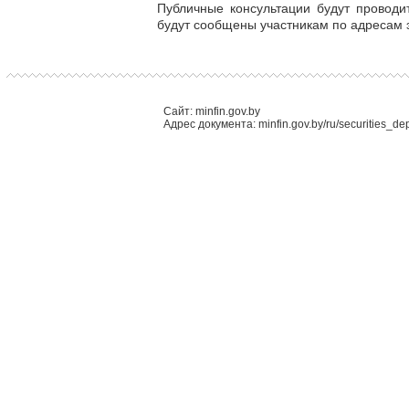
Публичные консультации будут проводи
будут сообщены участникам по адресам 
Сайт: minfin.gov.by
Адрес документа: minfin.gov.by/ru/securities_d