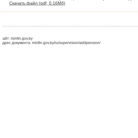
Скачать файл (
pdf,
0.16Мб)
Сайт: minfin.gov.by
Адрес документа: minfin.gov.by/ru/supervision/addpension/