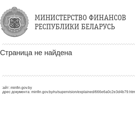
Страница не найдена
Сайт: minfin.gov.by
Адрес документа: minfin.gov.by/ru/supervision/explained/666e6a0c2e3d4b79.htm