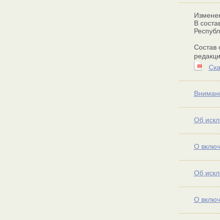
Изменен
В соста
Республ
Состав 
редакц
Ска
Внимани
Об искл
О включ
Об искл
О включ