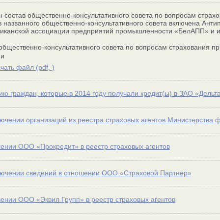
 состав общественно-консультативного совета по вопросам страх
в названного общественно-консультативного совета включена Анти
иканской ассоциации предприятий промышленности «БелАПП» и и
общественно-консультативного совета по вопросам страхования п
ии
чать файл (
pdf,
)
ю граждан, которые в 2014 году получали кредит(ы) в ЗАО «Дельт
ючении организаций из реестра страховых агентов Министерства 
ении ООО «Прокредит» в реестр страховых агентов
ючении сведений в отношении ООО «Страховой Партнер»
ении ООО «Эквил Групп» в реестр страховых агентов