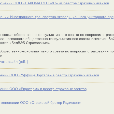
лючении ООО «ПАЛОМА СЕРВИС» из реестра страховых агентов
ении Иностранного транспортно-экспедиционного унитарного пре
 состав общественно-консультативного совета по вопросам страх
ава названного общественно-консультативного совета исключен Вой
иятия «БелВЭБ Страхование»
общественно-консультативного совета по вопросам страхования п
ии
чать файл (
pdf,
)
ении ООО «УффицеПортале» в реестр страховых агентов
ении ООО «Евротерм» в реестр страховых агентов
именовании ООО «Страховой брокер Рэдиссон»