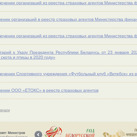
ючении организаций из реестра страховых агентов Министерства 
ении организаций в реестр страховых агентов Министерства фина
ючении организаций из реестра страховых агентов Министерства 
арий к Указу Президента Республики Беларусь от 23 января 20
 скота и птицы в 2020 году»
ючении Спортивного учреждения «Футбольный клуб «Витебск» из р
ении ООО «ЕТОКС» в реестр страховых агентов
печати