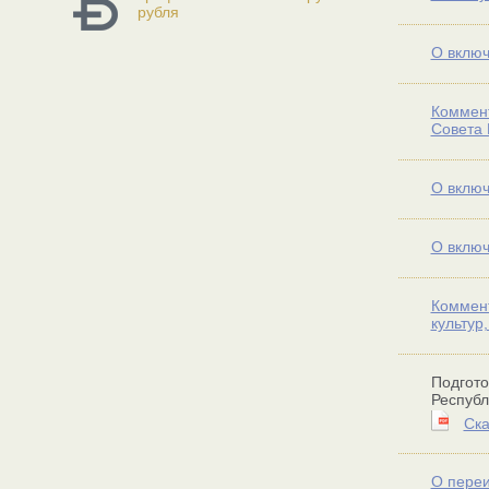
рубля
О включ
Коммент
Совета 
О включ
О включ
Коммент
культур,
Подгото
Республ
Ска
О пере