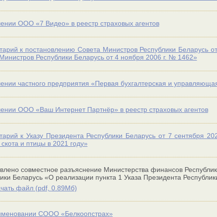
ении ООО «7 Видео» в реестр страховых агентов
арий к постановлению Совета Министров Республики Беларусь от
Министров Республики Беларусь от 4 ноября 2006 г. № 1462»
ении частного предприятия «Первая бухгалтерская и управляющая
ении ООО «Ваш Интернет Партнёр» в реестр страховых агентов
арий к Указу Президента Республики Беларусь от 7 сентября 20
 скота и птицы в 2021 году»
влено совместное разъяснение Министерства финансов Республик
ики Беларусь «О реализации пункта 1 Указа Президента Республики
чать файл (
pdf,
0.89Мб)
именовании СООО «Белкоопстрах»