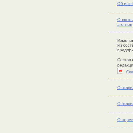
Об иск
О включ
агентов
Изменен
Из сост
предпр
Состав 
редакц
Ска
О включ
О включ
О пере