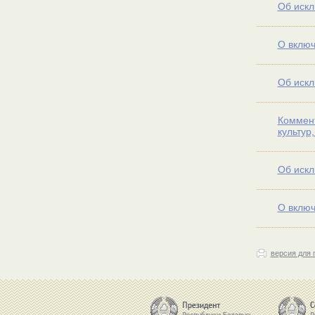
Об искл
О включ
Об искл
Коммент
культур,
Об искл
О включ
версия для 