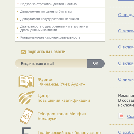
Надзор за страховой деятельностью
Департамент по ценным бумагам
О продл
Департамент государственных знаков
Деятельность с драгоценными металлами и
драгоценными камнями
О включ
Контрольно-ревизионная деятельность
О включ
ПОДПИСКА НА НОВОСТИ
О включ
OK
Журнал
О ликви
«Финансы, Учёт, Аудит»
Центр
Изменен
повышения квалификации
В соста
исключе
Telegram-канал Минфин
Ска
Беларуси
О возбу
Графический знак белорусского