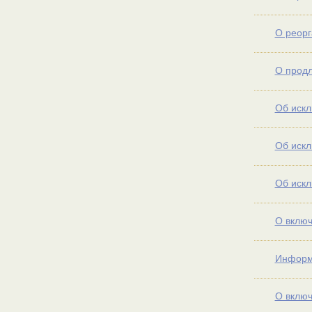
О реор
О продл
Об искл
Об искл
Об искл
О включ
Информа
О включ