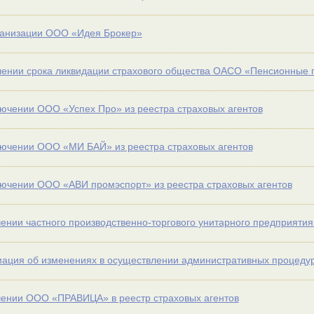
ганизации ООО «Идея Брокер»
ении срока ликвидации страхового общества ОАСО «Пенсионные 
ючении ООО «Успех Про» из реестра страховых агентов
ючении ООО «МИ БАЙ» из реестра страховых агентов
ючении ООО «АВИ промэспорт» из реестра страховых агентов
ении частного производственно-торгового унитарного предприяти
ция об изменениях в осуществлении административных процеду
ении ООО «ПРАВИЦА» в реестр страховых агентов