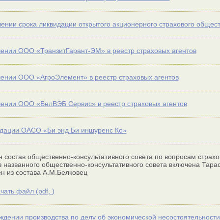
ении срока ликвидации открытого акционерного страхового общес
ении ООО «ТранзитГарант-ЭМ» в реестр страховых агентов
ении ООО «АгроЭлемент» в реестр страховых агентов
ении ООО «БелВЭБ Сервис» в реестр страховых агентов
дации ОАСО «Би энд Би иншуренс Ко»
 состав общественно-консультативного совета по вопросам страх
в названного общественно-консультативного совета включена Тара
н из состава А.М.Белковец
чать файл (
pdf,
)
ждении производства по делу об экономической несостоятельнос