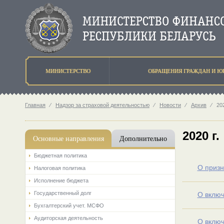
МИНИСТЕРСТВО
ОБРАЩЕНИЯ ГРАЖДАН И Ю
Главная
⁄
Надзор за страховой деятельностью
⁄
Новости
⁄
Архив
⁄
202
2020 г.
Основные направления
Дополнительно
Бюджетная политика
О призн
Налоговая политика
Исполнение бюджета
Государственный долг
О вклю
Бухгалтерский учет. МСФО
Аудиторская деятельность
О включ