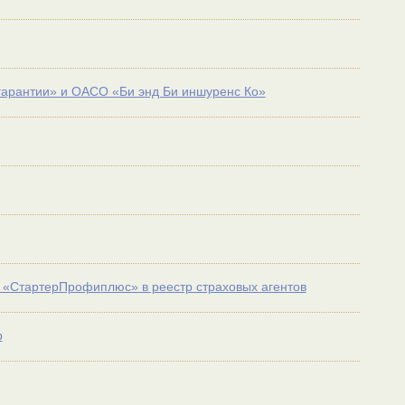
гарантии» и ОАСО «Би энд Би иншуренс Ко»
я «СтартерПрофиплюс» в реестр страховых агентов
р