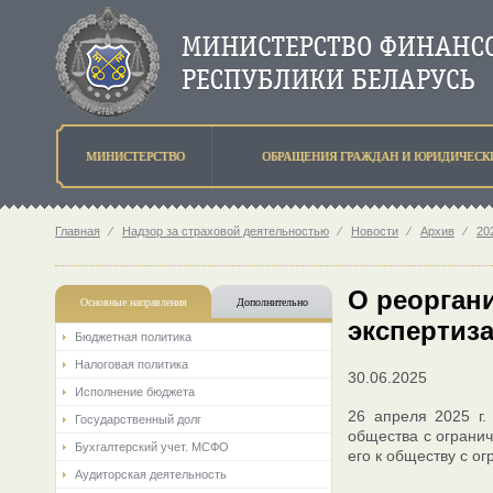
МИНИСТЕРСТВО
ОБРАЩЕНИЯ ГРАЖДАН И ЮРИДИЧЕСК
Главная
⁄
Надзор за страховой деятельностью
⁄
Новости
⁄
Архив
⁄
202
О реорган
Основные направления
Дополнительно
экспертиз
Бюджетная политика
Налоговая политика
30.06.2025
Исполнение бюджета
26 апреля 2025 г.
Государственный долг
общества с ограни
Бухгалтерский учет. МСФО
его к обществу с о
Аудиторская деятельность