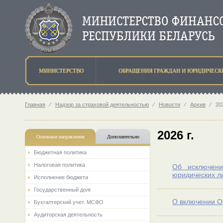
МИНИСТЕРСТВО
ОБРАЩЕНИЯ ГРАЖДАН И ЮРИДИЧЕСК
Главная
⁄
Надзор за страховой деятельностью
⁄
Новости
⁄
Архив
⁄
202
2026 г.
Основные направления
Дополнительно
Бюджетная политика
Налоговая политика
Об исключени
юридических л
Исполнение бюджета
Государственный долг
О включении О
Бухгалтерский учет. МСФО
Аудиторская деятельность