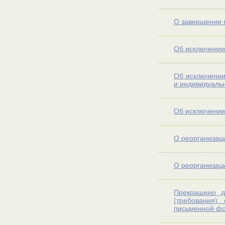
О завершении 
Об исключении
Об исключении
и индивидуаль
Об исключении
О реорганизац
О реорганизац
Прекращено д
(требования)
письменной фор