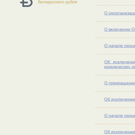
белорусского рубля
О реорганизац
О включении О
О начале проц
Об исключени
юридических л
О прекращени
Об исключении 
О начале проц
Об исключении