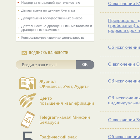
Надзор за страховой деятельностью
О включении К
Департамент по ценным бумагам
Департамент государственных знаков
Прекращено д
(требования) 
Деятельность с драгоценными металлами и
драгоценными камнями
форме в срок н
Контрольно-ревизионная деятельность
Об исключении 
ПОДПИСКА НА НОВОСТИ
О включении О
OK
Об исключении 
Журнал
«Финансы, Учёт, Аудит»
Об исключении
Центр
индивидуальны
повышения квалификации
Telegram-канал Минфин
О включении З
Беларуси
Об исключении
Графический знак