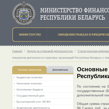
МИНИСТЕРСТВО
ОБРАЩЕНИЯ ГРАЖДАН И ЮРИДИЧЕСК
Главная
⁄
Надзор за страховой деятельностью
⁄
Статистическая информа
показатели деятельности страховых организаций Республики Беларусь с янв
Основные 
Основные направления
Дополнительно
Республики
Бюджетная политика
Налоговая политика
По состоянию на 0
Исполнение бюджета
государственные (Б
дополнительной пе
Государственный долг
Бухгалтерский учет. МСФО
Общая сумма страхо
96,2 млрд. руб., за
Аудиторская деятельность