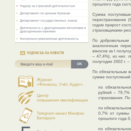
прошлого года сост
Надзор за страховой деятельностью
Департамент по ценным бумагам
Сумма поступивших
перестрахование (8
Департамент государственных знаков
годом прирост сост
Деятельность с драгоценными металлами и
страховщиками респ
драгоценными камнями
Контрольно-ревизионная деятельность
По добровольным 
аналогичным перио
взносов за I полуго
ПОДПИСКА НА НОВОСТИ
– 47,4%), из них: 
полугодие 2002 г. –
OK
По обязательным ви
сумме поступлений (
Журнал
«Финансы, Учёт, Аудит»
по обязательно
рублей – 79,7% 
Центр
страхования. По
повышения квалификации
по обязательном
Telegram-канал Минфин
0,7% от суммы 
Беларуси
прошлого года 0,
по обязательно