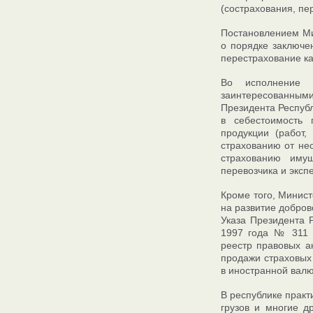
(сострахования, пе
Постановлением Ми
о порядке заключе
перестрахование ка
Во исполнение 
заинтересованными
Президента Респуб
в себестоимость 
продукции (работ,
страхованию от нес
страхованию имущ
перевозчика и эксп
Кроме того, Минис
на развитие добров
Указа Президента 
1997 года № 311 
реестр правовых а
продажи страховых
в иностранной валю
В республике практ
грузов и многие д