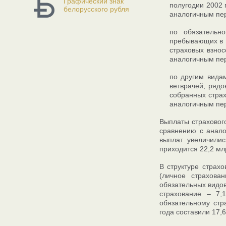
Графический знак
полугодии 2002 
белорусского рубля
аналогичным пер
по обязательн
пребывающих в Р
страховых взно
аналогичным пер
по другим видам
ветврачей, рядо
собранных стра
аналогичным пер
Выплаты страхового
сравнению с анало
выплат увеличили
приходится 22,2 млр
В структуре страх
(личное страхова
обязательных видов
страхование – 7,
обязательному стр
года составили 17,