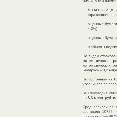
жизни, в том числе:
в ГКО – 21,8 м
страхования иным
в ценные бумаги
4,2%),
в ценные бумаги 
в объекты недвиж
По видам страхован
математических р
математических ре
Беларусь – 0,2 млрд
По состоянию на 01
увеличился по срав
За I полугодие 200
на 8,3 млрд. руб. 
Среднесписочная ч
составила 10722 ч
прошлого года 9872