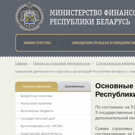
МИНИСТЕРСТВО
ОБРАЩЕНИЯ ГРАЖДАН И ЮРИДИЧЕСК
Главная
⁄
Надзор за страховой деятельностью
⁄
Статистическая информа
показатели деятельности страховых организаций Республики Беларусь с янв
Основные 
Основные направления
Дополнительно
Республики
Бюджетная политика
Налоговая политика
По состоянию на 01
Исполнение бюджета
3 государственные 
дополнительной пе
Государственный долг
Бухгалтерский учет. МСФО
Сумма страховых 
сострахованию за I
Аудиторская деятельность