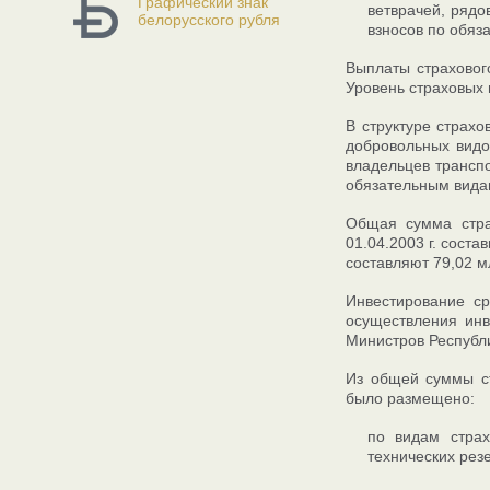
Графический знак
ветврачей, рядо
белорусского рубля
взносов по обяз
Выплаты страховог
Уровень страховых 
В структуре страхо
добровольных видо
владельцев транспо
обязательным вида
Общая сумма стра
01.04.2003 г. сост
составляют 79,02 м
Инвестирование ср
осуществления инв
Министров Республи
Из общей суммы ст
было размещено:
по видам стра
технических рез