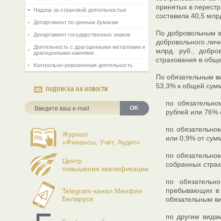
принятых в перестра
Надзор за страховой деятельностью
составила 40,5 млр
Департамент по ценным бумагам
По добровольным ви
Департамент государственных знаков
добровольного личн
Деятельность с драгоценными металлами и
млрд. руб., добро
драгоценными камнями
страхования в обще
Контрольно-ревизионная деятельность
По обязательным ви
53,3% к общей сумм
ПОДПИСКА НА НОВОСТИ
по обязательно
OK
рублей или 76% 
по обязательном
Журнал
или 0,9% от сум
«Финансы, Учёт, Аудит»
по обязательно
Центр
собранных страх
повышения квалификации
по обязательн
пребывающих в 
Telegram-канал Минфин
Беларуси
обязательным ви
по другим видам