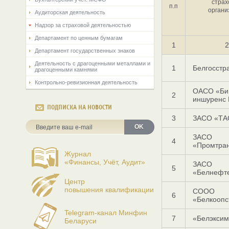
страх
п.п
органи
Аудиторская деятельность
Надзор за страховой деятельностью
Департамент по ценным бумагам
1
2
Департамент государственных знаков
Деятельность с драгоценными металлами и
1
Белгосстр
драгоценными камнями
Контрольно-ревизионная деятельность
ОАСО «Би 
2
иншуренс 
ПОДПИСКА НА НОВОСТИ
3
ЗАСО «ТА
OK
ЗАСО
4
«Промтран
Журнал
«Финансы, Учёт, Аудит»
ЗАСО
5
«Белнефт
Центр
повышения квалификации
СООО
6
«Белкоопс
Telegram-канал Минфин
7
«Белэксим
Беларуси