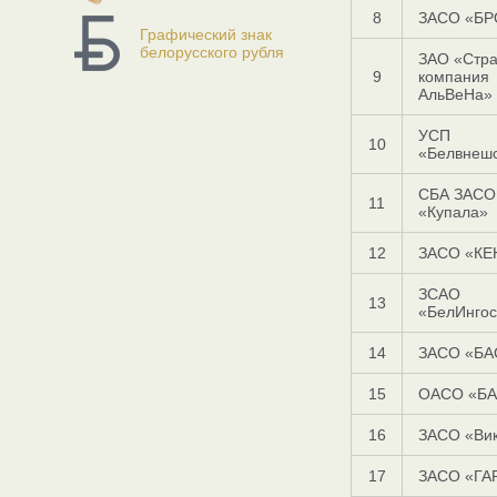
8
ЗАСО «БР
Графический знак
белорусского рубля
ЗАО «Стра
9
компания
АльВеНа»
УСП
10
«Белвнеш
СБА ЗАСО
11
«Купала»
12
ЗАСО «КЕ
ЗСАО
13
«БелИнгос
14
ЗАСО «БА
15
ОАСО «БА
16
ЗАСО «Ви
17
ЗАСО «ГА