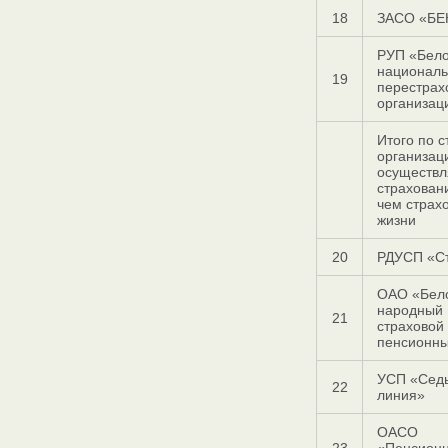
18
ЗАСО «БЕ
РУП «Бело
национал
19
перестрах
организац
Итого по 
организац
осуществ
страхован
чем страх
жизни
20
РДУСП «С
ОАО «Бел
народный
21
страховой
пенсионн
УСП «Сед
22
линия»
ОАСО