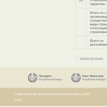
23
«Пенсион
гарантии»
Итого по 
организац
осуществ
виды стра
относящие
страхован
Всего по
республик
версия для печати
© Министерство финансов Республики Беларусь, 2000-
2026.