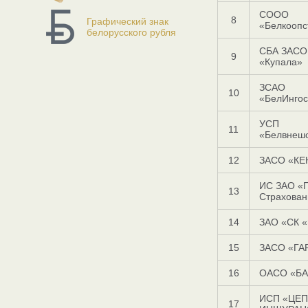
СООО
8
Графический знак
«Белкоопс
белорусского рубля
СБА ЗАСО
9
«Купала»
ЗСАО
10
«БелИнгос
УСП
11
«Белвнеш
12
ЗАСО «КЕ
ИС ЗАО «
13
Страхован
14
ЗАО «СК 
15
ЗАСО «ГА
16
ОАСО «БА
ИСП «ЦЕ
17