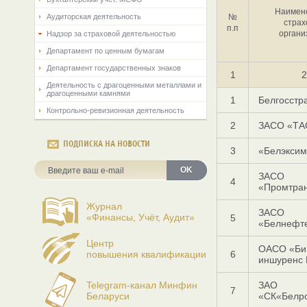
Наимен
Аудиторская деятельность
№
страх
п.п
органи
Надзор за страховой деятельностью
Департамент по ценным бумагам
Департамент государственных знаков
1
2
Деятельность с драгоценными металлами и
драгоценными камнями
1
Белгосстр
Контрольно-ревизионная деятельность
2
ЗАСО «ТА
ПОДПИСКА НА НОВОСТИ
3
«Белэксим
OK
ЗАСО
4
«Промтран
Журнал
ЗАСО
«Финансы, Учёт, Аудит»
5
«Белнефт
Центр
ОАСО «Би 
повышения квалификации
6
иншуренс 
Telegram-канал Минфин
ЗАО
7
Беларуси
«СК«Белро