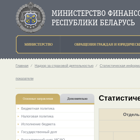
МИНИСТЕРСТВО
ОБРАЩЕНИЯ ГРАЖДАН И ЮРИДИЧЕСК
Главная
⁄
Надзор за страховой деятельностью
⁄
Статистическая информа
показатели
Статистиче
Основные направления
Дополнительно
Бюджетная политика
Отдель
Налоговая политика
Исполнение бюджета
Государственный долг
Бухгалтерский учет. МСФО