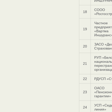
ИНШУРАН
СООО
18
«Росгосст
Частное
предприят
19
«Вартма
Иншуранс
ЗАСО «Де
20
Страхован
РУП «Бело
национал
21
перестрах
организац
22
РДУСП «С
ОАСО
23
«Пенсион
гарантии»
УСП «Сед
24
линия»