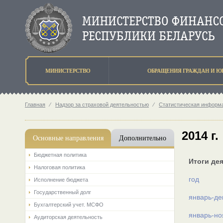
МИНИСТЕРСТВО
ОБРАЩЕНИЯ ГРАЖДАН И Ю
Главная
⁄
Надзор за страховой деятельностью
⁄
Статистическая информа
2014 г.
Основные направления
Дополнительно
Бюджетная политика
Итоги де
Налоговая политика
год
Исполнение бюджета
Государственный долг
январь-де
Бухгалтерский учет. МСФО
январь-но
Аудиторская деятельность