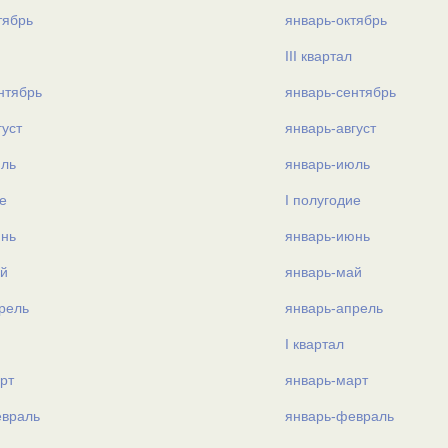
тябрь
январь-октябрь
III квартал
нтябрь
январь-сентябрь
густ
январь-август
юль
январь-июль
е
I полугодие
юнь
январь-июнь
й
январь-май
рель
январь-апрель
I квартал
рт
январь-март
евраль
январь-февраль