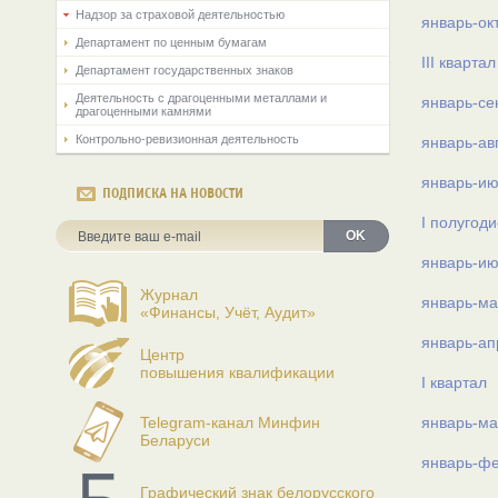
Надзор за страховой деятельностью
январь-ок
Департамент по ценным бумагам
III квартал
Департамент государственных знаков
Деятельность с драгоценными металлами и
январь-се
драгоценными камнями
Контрольно-ревизионная деятельность
январь-ав
январь-и
ПОДПИСКА НА НОВОСТИ
I полугоди
OK
январь-и
Журнал
январь-ма
«Финансы, Учёт, Аудит»
январь-ап
Центр
повышения квалификации
I квартал
Telegram-канал Минфин
январь-ма
Беларуси
январь-ф
Графический знак белорусского