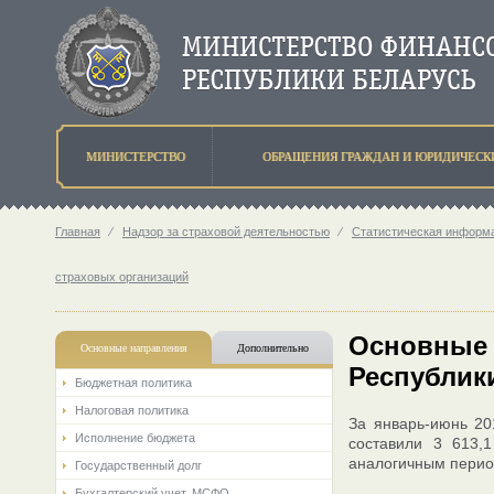
МИНИСТЕРСТВО
ОБРАЩЕНИЯ ГРАЖДАН И ЮРИДИЧЕСК
Главная
⁄
Надзор за страховой деятельностью
⁄
Статистическая информа
страховых организаций
Основные 
Основные направления
Дополнительно
Республики
Бюджетная политика
Налоговая политика
За январь-июнь 20
Исполнение бюджета
составили 3 613,
аналогичным перио
Государственный долг
Бухгалтерский учет. МСФО