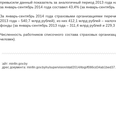
превысили данный показатель за аналогичный период 2013 года н
за январь-сентябрь 2014 года составил 43,4% (за январь-сентябрь 
За январь-сентябрь 2014 года страховыми организациями переч
2013 года – 540,7 млрд рублей), из них 412,1 млрд рублей – нало
фонды (за январь-сентябрь 2013 года – 311,4 млрд рублей и 229,3
Численность работников списочного состава страховых организац
человек).
Сайт: minfin.gov.by
Адрес документа: minfin.gov.by/ru/supervision/stat/2014/itogi/f086cd34ab1bed37.