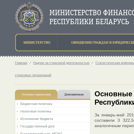
МИНИСТЕРСТВО
ОБРАЩЕНИЯ ГРАЖДАН И ЮРИДИЧЕСК
Главная
⁄
Надзор за страховой деятельностью
⁄
Статистическая информа
страховых организаций
Основные 
Основные направления
Дополнительно
Республики
Бюджетная политика
Налоговая политика
За январь-май 201
Исполнение бюджета
составили 3 322,
аналогичным перио
Государственный долг
Бухгалтерский учет. МСФО