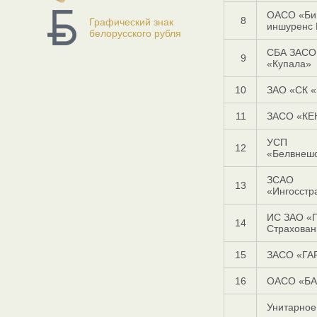
ОАСО «Би 
8
Графический знак
иншуренс 
белорусского рубля
СБА ЗАСО
9
«Купала»
10
ЗАО «СК 
11
ЗАСО «КЕ
УСП
12
«Белвнеш
ЗСАО
13
«Ингосстр
ИС ЗАО «
14
Страхован
15
ЗАСО «ГА
16
ОАСО «БА
Унитарное