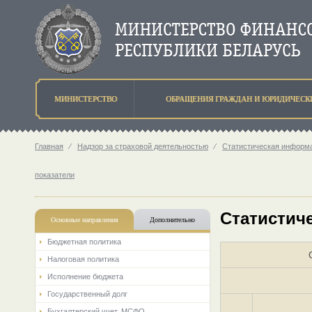
МИНИСТЕРСТВО
ОБРАЩЕНИЯ ГРАЖДАН И ЮРИДИЧЕСК
Главная
⁄
Надзор за страховой деятельностью
⁄
Статистическая информа
показатели
Статистиче
Основные направления
Дополнительно
Бюджетная политика
Налоговая политика
Исполнение бюджета
Государственный долг
Бухгалтерский учет. МСФО