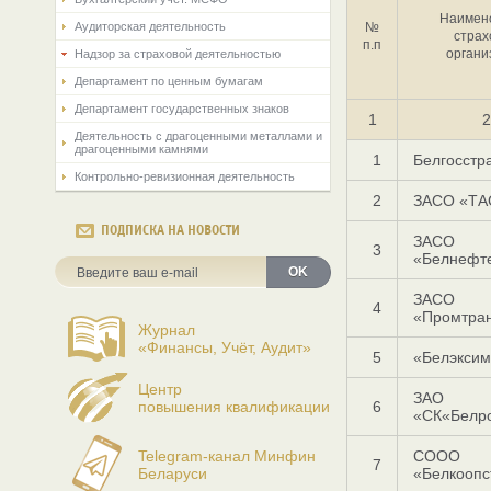
Наимен
Аудиторская деятельность
№
страх
п.п
органи
Надзор за страховой деятельностью
Департамент по ценным бумагам
Департамент государственных знаков
1
2
Деятельность с драгоценными металлами и
драгоценными камнями
1
Белгосстр
Контрольно-ревизионная деятельность
2
ЗАСО «ТА
ПОДПИСКА НА НОВОСТИ
ЗАСО
3
«Белнефт
OK
ЗАСО
4
«Промтран
Журнал
«Финансы, Учёт, Аудит»
5
«Белэксим
Центр
ЗАО
повышения квалификации
6
«СК«Белро
Telegram-канал Минфин
СООО
7
Беларуси
«Белкоопс