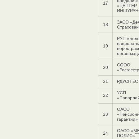
предприят
17
«ЦЕПТЕР
ИНШУРАН
ЗАСО «Де
18
Страхован
РУП «Бело
национал
19
перестрах
организац
СООО
20
«Росгосст
21
РДУСП «С
УСП
22
«Приорла
ОАСО
23
«Пенсион
гарантии»
ОАСО «М
24
***
ПОЛИС»