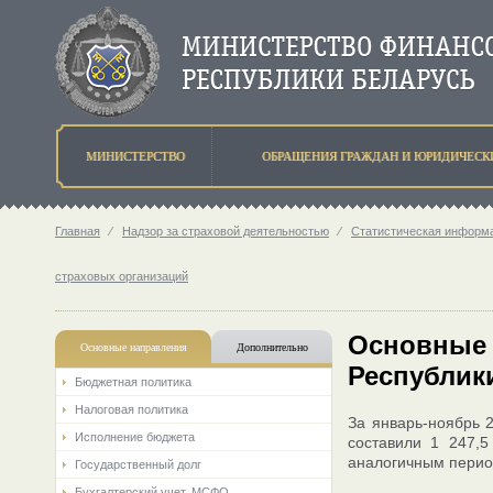
МИНИСТЕРСТВО
ОБРАЩЕНИЯ ГРАЖДАН И ЮРИДИЧЕСК
Главная
⁄
Надзор за страховой деятельностью
⁄
Статистическая информа
страховых организаций
Основные 
Основные направления
Дополнительно
Республики
Бюджетная политика
Налоговая политика
За январь-ноябрь 
Исполнение бюджета
составили 1 247,5
аналогичным перио
Государственный долг
Бухгалтерский учет. МСФО