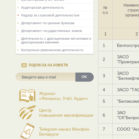
Наимено
Аудиторская деятельность
№
страх
п.п
органи
Надзор за страховой деятельностью
Департамент по ценным бумагам
Департамент государственных знаков
1
2
Деятельность с драгоценными металлами и
драгоценными камнями
1
Белгосстр
Контрольно-ревизионная деятельность
ЗАСО
2
"Промтран
ПОДПИСКА НА НОВОСТИ
ЗАСО
3
OK
"Белнефте
4
ЗАСО "ТА
Журнал
«Финансы, Учёт, Аудит»
5
"Белэксим
Центр
ЗАО
повышения квалификации
6
"СК"Белро
Telegram-канал Минфин
7
СООО "Ас
Беларуси