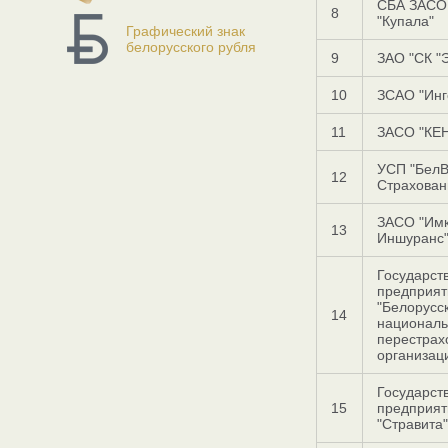
СБА ЗАСО
8
"Купала"
Графический знак
белорусского рубля
9
ЗАО "СК "
10
ЗСАО "Инг
11
ЗАСО "КЕ
УСП "Бел
12
Страхован
ЗАСО "Им
13
Иншуранс
Государст
предприят
"Белорусс
14
национал
перестрах
организац
Государст
15
предприят
"Стравита"