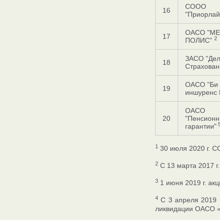
СООО
16
"Приорла
ОАСО "МЕ
17
2
ПОЛИС"
ЗАСО "Дел
18
Страхова
ОАСО "Би 
19
иншуренс 
ОАСО
20
"Пенсион
гарантии"
1
30 июля 2020 г. 
2
С 13 марта 2017 г
3
1 июня 2019 г. ак
4
С 3 апреля 2019 г
ликвидации ОАСО «