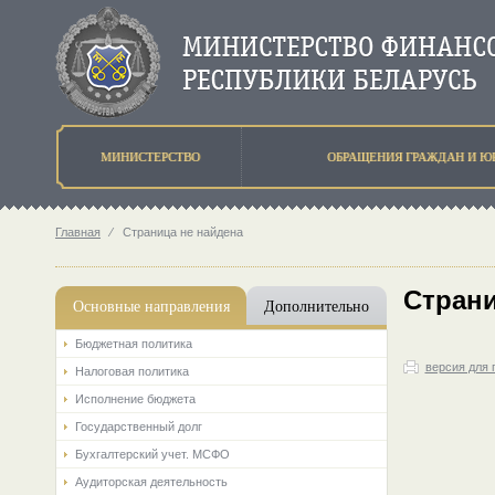
МИНИСТЕРСТВО
ОБРАЩЕНИЯ ГРАЖДАН И Ю
Главная
⁄
Страница не найдена
Страни
Основные направления
Дополнительно
Бюджетная политика
версия для 
Налоговая политика
Исполнение бюджета
Государственный долг
Бухгалтерский учет. МСФО
Аудиторская деятельность