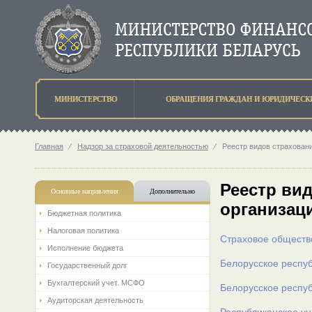
МИНИСТЕРСТВО
ОБРАЩЕНИЯ ГРАЖДАН И ЮРИДИЧЕСК
Главная
⁄
Надзор за страховой деятельностью
⁄
Реестр видов страхован
Реестр ви
Основные направления
Дополнительно
организаци
Бюджетная политика
Налоговая политика
Страховое обществ
Исполнение бюджета
Белорусское респуб
Государственный долг
Бухгалтерский учет. МСФО
Белорусское респу
Аудиторская деятельность