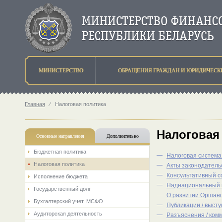
МИНИСТЕРСТВО
ОБРАЩЕНИЯ ГРАЖДАН И ЮРИДИЧЕСК
Главная
⁄
Налоговая политика
Налоговая
Основные направления
Дополнительно
Бюджетная политика
—
Налоговая система
Налоговая политика
—
Акты законодатель
—
Консультативный с
Исполнение бюджета
—
Наднациональный 
Государственный долг
—
О развитии Оршанс
Бухгалтерский учет. МСФО
—
Публикации / выст
Аудиторская деятельность
—
Разъяснения / ком