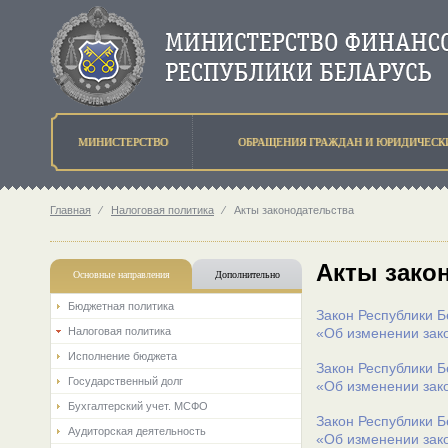
МИНИСТЕРСТВО
ОБРАЩЕНИЯ ГРАЖДАН И ЮРИДИЧЕСК
Главная
⁄
Налоговая политика
⁄
Акты законодательства
Акты зако
Основные направления
Дополнительно
Бюджетная политика
Закон Республики Б
Налоговая политика
«Об изменении зак
Исполнение бюджета
Закон Республики Б
Государственный долг
«Об изменении зак
Бухгалтерский учет. МСФО
Закон Республики Б
Аудиторская деятельность
«Об изменении зак