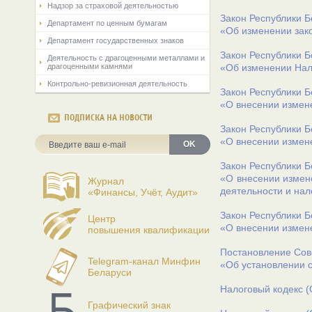
Надзор за страховой деятельностью
Закон Республики Б
Департамент по ценным бумагам
«Об изменении зак
Департамент государственных знаков
Закон Республики Б
Деятельность с драгоценными металлами и
драгоценными камнями
«Об изменении Нал
Контрольно-ревизионная деятельность
Закон Республики Б
«О внесении измен
ПОДПИСКА НА НОВОСТИ
Закон Республики Б
«О внесении измен
OK
Закон Республики Б
«О внесении измен
Журнал
деятельности и на
«Финансы, Учёт, Аудит»
Закон Республики Б
Центр
«О внесении измен
повышения квалификации
Постановление Сове
Telegram-канал Минфин
«Об установлении 
Беларуси
Налоговый кодекс (
Графический знак