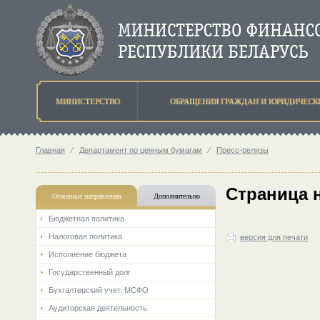
МИНИСТЕРСТВО
ОБРАЩЕНИЯ ГРАЖДАН И ЮРИДИЧЕСК
Главная
⁄
Департамент по ценным бумагам
⁄
Пресс-релизы
Страница 
Основные направления
Дополнительно
Бюджетная политика
Налоговая политика
версия для печати
Исполнение бюджета
Государственный долг
Бухгалтерский учет. МСФО
Аудиторская деятельность