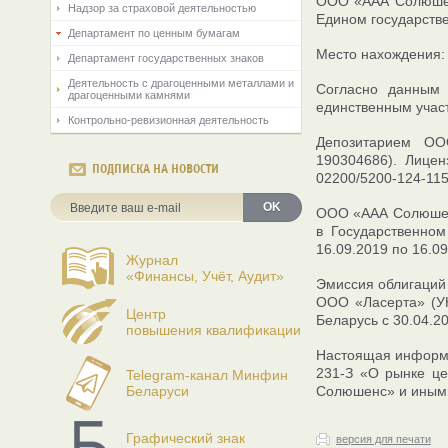
ООО «ААА Солюшенс
Надзор за страховой деятельностью
Едином государств
Департамент по ценным бумагам
Место нахождения: 2
Департамент государственных знаков
Деятельность с драгоценными металлами и
Согласно данным 
драгоценными камнями
единственным учас
Контрольно-ревизионная деятельность
Депозитарием О
190304686). Лице
ПОДПИСКА НА НОВОСТИ
02200/5200-124-11
OK
ООО «ААА Солюшенс
в Государственно
16.09.2019 по 16.09
Журнал
«Финансы, Учёт, Аудит»
Эмиссия облигаций 
ООО «Ласерта» (УН
Центр
Беларусь с 30.04.2
повышения квалификации
Настоящая информац
231-З «О рынке це
Telegram-канал Минфин
Беларуси
Солюшенс» и иными 
Графический знак
версия для печати