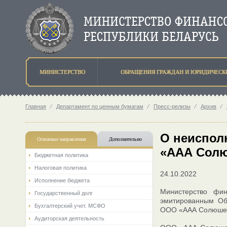
МИНИСТЕРСТВО
ОБРАЩЕНИЯ ГРАЖДАН И ЮРИДИЧЕСК
Главная
⁄
Департамент по ценным бумагам
⁄
Пресс-релизы
⁄
Архив
⁄
О неиспол
Основные направления
Дополнительно
«ААА Сол
Бюджетная политика
Налоговая политика
24.10.2022
Исполнение бюджета
Министерство фин
Государственный долг
эмитированным Об
Бухгалтерский учет. МСФО
ООО «ААА Солюшен
Аудиторская деятельность