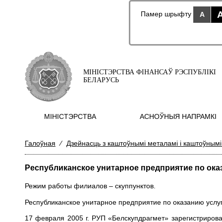
Памер шрыфту
A
МІНІСТЭРСТВА ФІНАНСАЎ РЭСПУБЛІКІ
БЕЛАРУСЬ
МIНIСТЭРСТВА
АСНОЎНЫЯ НАПРАМКI
Галоўная
⁄
Дзейнасць з каштоўнымі металамі і каштоўнымі
Республиканское унитарное предприятие по ока
Режим работы филиалов – скуппунктов.
Республиканское унитарное предприятие по оказанию услуг
17 февраля 2005 г. РУП «Белскупдрагмет» зарегистриров