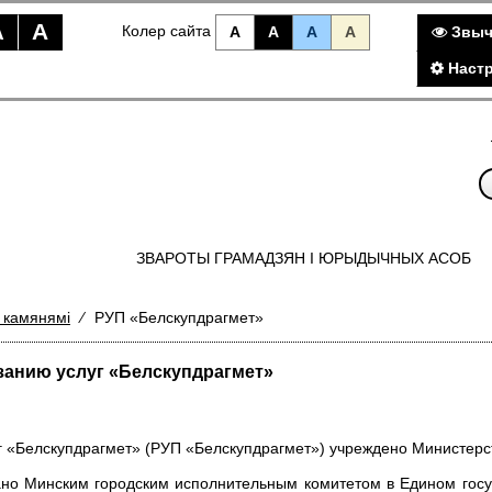
A
A
Колер сайта
A
A
A
A
Звыч
Настр
ЗВАРОТЫ ГРАМАДЗЯН I ЮРЫДЫЧНЫХ АСОБ
 камянямі
⁄
РУП «Белскупдрагмет»
занию услуг «Белскупдрагмет»
 «Белскупдрагмет» (РУП «Белскупдрагмет») учреждено Министерст
ано Минским городским исполнительным комитетом в Едином гос