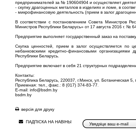
предпринимателей за № 190604904 и осуществляет деятел
- скупку драгоценных металлов в изделиях и ломе, в соо
- микрофинансовую деятельность (прием в залог драгоцен
В соответствии с постановлением Совета Министров Ре
Министров Республики Беларусь» от 17 августа 2016 г. №
Предприятие выполняет государственный заказ на поставк
Скупка ценностей, прием в залог осуществляется по 
небанковскими кредитно-финансовыми организациями д
Республики Беларусь.
Предприятие включает в себя 21 структурных подразделени
Контакты:
Республика Беларусь, 220037, г.Минск, ул. Ботаническая 5,
Приемная: тел., факс.: 8 (017) 374-83-77.
E-mail:
info@bsdm.by
bsdm.by
версія для друку
ПАДПІСКА НА НАВІНЫ