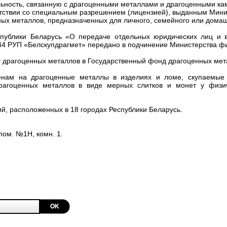
ьность, связанную с драгоценными металлами и драгоценными ка
тветствии со специальным разрешением (лицензией), выданным Мин
ных металлов, предназначенных для личного, семейного или домаш
спублики Беларусь «О передаче отдельных юридических лиц и 
 644 РУП «Белскупдрагмет» передано в подчинение Министерства ф
у драгоценных металлов в Государственный фонд драгоценных мет
ценам на драгоценные металлы в изделиях и ломе, скупаемые 
рагоценных металлов в виде мерных слитков и монет у физи
й, расположенных в 18 городах Республики Беларусь.
 пом. №1Н, комн. 1.
OK