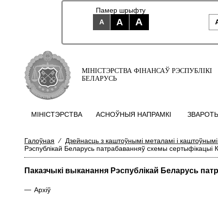
Памер шрыфту
A
A
A
МІНІСТЭРСТВА ФІНАНСАЎ РЭСПУБЛІКІ
БЕЛАРУСЬ
МIНIСТЭРСТВА
АСНОЎНЫЯ НАПРАМКI
ЗВАРОТЫ
Галоўная
⁄
Дзейнасць з каштоўнымі металамі і каштоўнымі
Рэспублікай Беларусь патрабаванняў схемы сертыфікацыі К
Паказчыкі выканання Рэспублікай Беларусь пат
—
Архіў