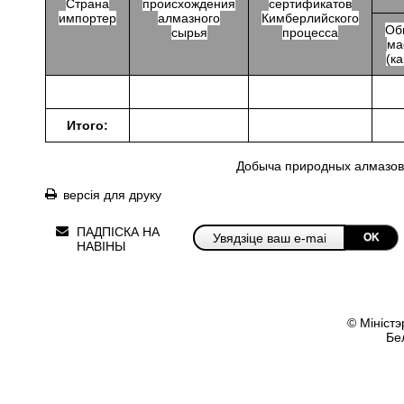
Страна
происхождения
сертификатов
импортер
алмазного
Кимберлийского
Об
сырья
процесса
ма
(ка
Итого:
Добыча природных алмазов 
версія для друку
ПАДПІСКА НА
OK
НАВІНЫ
© Міністэ
Бе