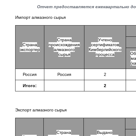
Отчет предоставляется ежеквартально до 
Импорт алмазного сырья
Страна
Учтено
Страна
происхождения
сертификатов
экспортер
алмазного
Кимберлийского
Об
сырья
процесса
ма
(к
Россия
Россия
2
Итого:
2
Экспорт алмазного сырья
Страна
Выдано