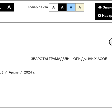
A
A
Колер сайта
A
A
A
A
Звыч
Настр
ЗВАРОТЫ ГРАМАДЗЯН I ЮРЫДЫЧНЫХ АСОБ
оў
⁄
Архив
⁄
2024 г.