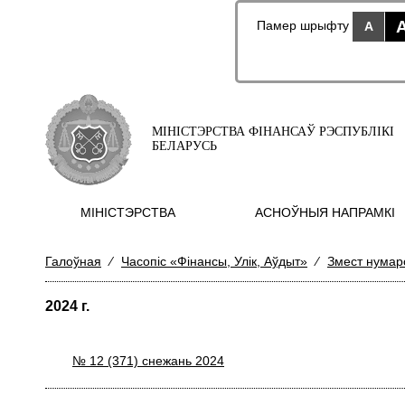
Памер шрыфту
A
МІНІСТЭРСТВА ФІНАНСАЎ РЭСПУБЛІКІ
БЕЛАРУСЬ
МIНIСТЭРСТВА
АСНОЎНЫЯ НАПРАМКI
Галоўная
⁄
Часопіс «Фінансы, Улік, Аўдыт»
⁄
Змест нумар
2024 г.
№ 12 (371) снежань 2024