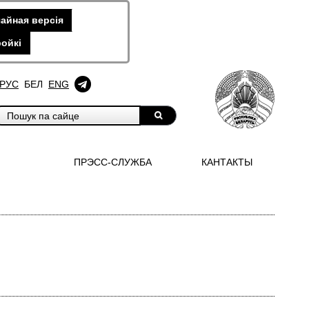
айная версiя
ойкi
РУС
БЕЛ
ENG
ПРЭСС-СЛУЖБА
КАНТАКТЫ