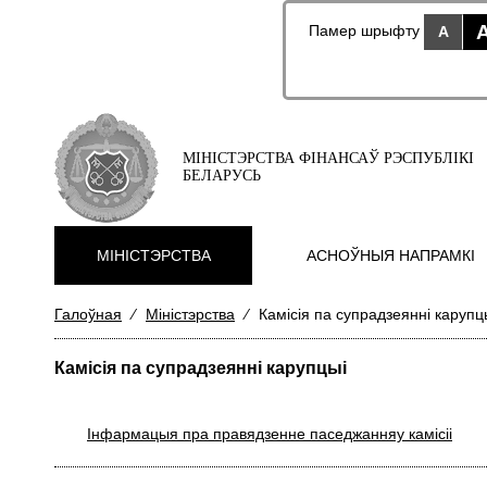
Памер шрыфту
A
МІНІСТЭРСТВА ФІНАНСАЎ РЭСПУБЛІКІ
БЕЛАРУСЬ
МIНIСТЭРСТВА
АСНОЎНЫЯ НАПРАМКI
Галоўная
⁄
Мiнiстэрства
⁄
Камісія па супрадзеянні карупц
Камісія па супрадзеянні карупцыі
Інфармацыя пра правядзенне паседжанняу камісіі