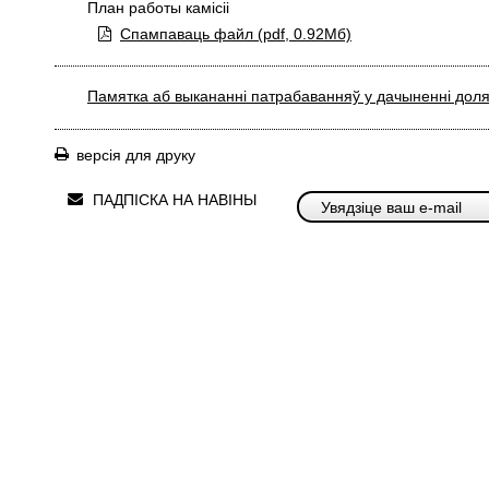
План работы камісіі
Спампаваць файл (
pdf,
0.92Мб)
Памятка аб выкананні патрабаванняў у дачыненні доля
версія для друку
ПАДПІСКА НА НАВІНЫ