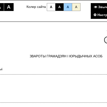
A
A
Колер сайта
A
A
A
A
Звыч
Настр
ЗВАРОТЫ ГРАМАДЗЯН I ЮРЫДЫЧНЫХ АСОБ
ыі