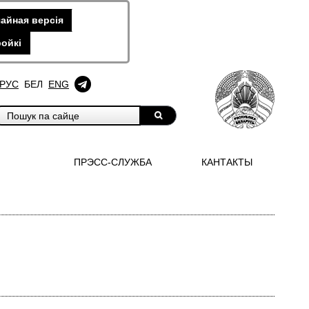
айная версiя
ойкi
РУС
БЕЛ
ENG
ПРЭСС-СЛУЖБА
КАНТАКТЫ