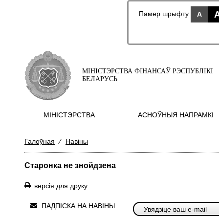
Памер шрыфту
A
МІНІСТЭРСТВА ФІНАНСАЎ РЭСПУБЛІКІ
БЕЛАРУСЬ
МIНIСТЭРСТВА
АСНОЎНЫЯ НАПРАМКI
Галоўная
⁄
Навіны
Старонка не знойдзена
версія для друку
ПАДПІСКА НА НАВІНЫ