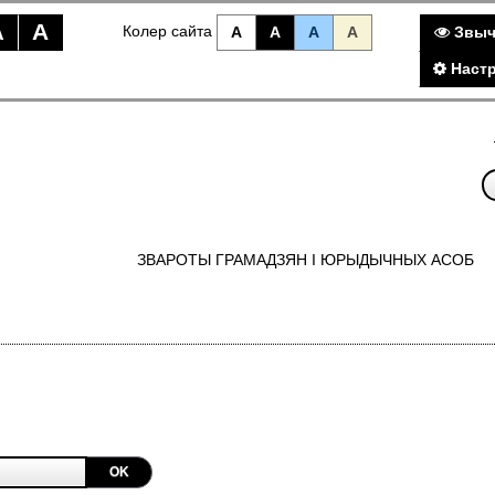
A
A
Колер сайта
A
A
A
A
Звыч
Настр
ЗВАРОТЫ ГРАМАДЗЯН I ЮРЫДЫЧНЫХ АСОБ
OK