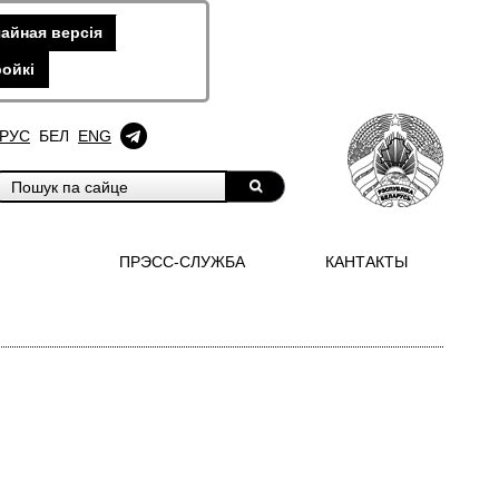
айная версiя
ойкi
РУС
БЕЛ
ENG
ПРЭСС-СЛУЖБА
КАНТАКТЫ