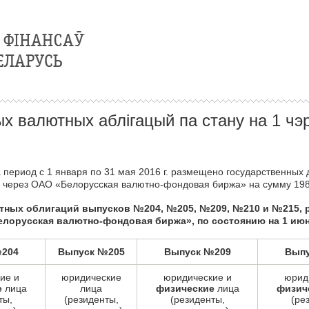
х валютных аблігацый па стану на 1 чэр
 период с 1 января по 31 мая 2016 г. размещено государственных
ле через ОАО «Белорусская валютно-фондовая биржа» на сумму 198
тных облигаций выпусков №204, №205, №209, №210 и №215, 
лорусская валютно-фондовая биржа», по состоянию на 1 июня
№204
Выпуск №205
Выпуск №209
Выпу
ие и
юридические
юридические и
юрид
е
лица
лица
физические
лица
физич
ты,
(резиденты,
(резиденты,
(ре