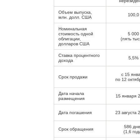
нерезиде
Объем выпуска,
100,0
млн. долл. США
Номинальная
стоимость одной
5 000
облигации,
(пять тыс
долларов США
Ставка процентного
5,5%
дохода
с 15 янв
Срок продажи
по 12 октября
Дата начала
15 января 2
размещения
Дата погашения
23 августа 2
586 дн
Срок обращения
(1,6 год