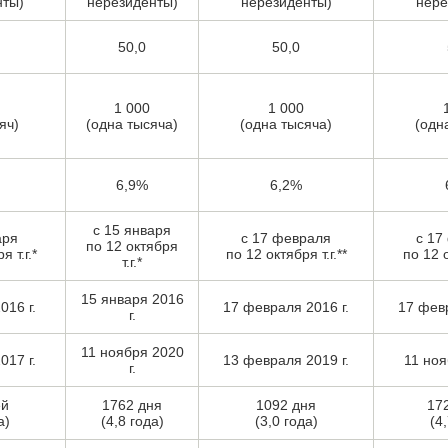
нты)
нерезиденты)
нерезиденты)
нере
50,0
50,0
1 000
1 000
яч)
(одна тысяча)
(одна тысяча)
(одн
6,9%
6,2%
с 15 января
аря
с 17 февраля
с 17
по 12 октября
 т.г.*
по 12 октября т.г.**
по 12 о
т.г.*
15 января 2016
016 г.
17 февраля 2016 г.
17 февр
г.
11 ноября 2020
017 г.
13 февраля 2019 г.
11 ноя
г.
ей
1762 дня
1092 дня
17
а)
(4,8 года)
(3,0 года)
(4