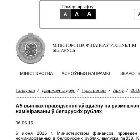
Памер шрыфту
A
A
A
МІНІСТЭРСТВА ФІНАНСАЎ РЭСПУБЛІКІ
БЕЛАРУСЬ
МIНIСТЭРСТВА
АСНОЎНЫЯ НАПРАМКI
ЗВАРОТЫ
Галоўная
⁄
Дзяржаўны доўг
⁄
Прэс-рэлізы
⁄
Архіў
⁄
2016
Аб выніках правядзення аўкцыёну па размяшчэнн
намініраваны ў беларускіх рублях
06.06.16
6 июня 2016 г. Министерством финансов проведен а
номинированных в белорусских рублях,
выпуска №839
. К