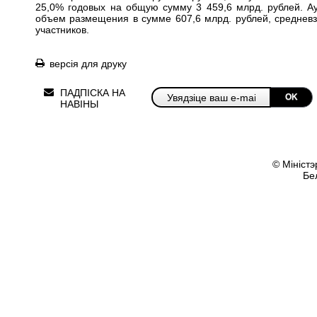
25,0% годовых на общую сумму 3 459,6 млрд. рублей. А
объем размещения в сумме 607,6 млрд. рублей, средневз
участников.
версія для друку
ПАДПІСКА НА
OK
НАВІНЫ
© Міністэ
Бе