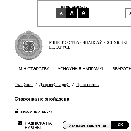
Памер шрыфту
A
A
A
МІНІСТЭРСТВА ФІНАНСАЎ РЭСПУБЛІКІ
БЕЛАРУСЬ
МIНIСТЭРСТВА
АСНОЎНЫЯ НАПРАМКI
ЗВАРОТЫ
Галоўная
⁄
Дзяржаўны доўг
⁄
Прэс-рэлізы
Старонка не знойдзена
версія для друку
ПАДПІСКА НА
OK
НАВІНЫ