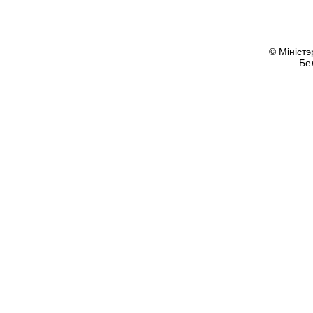
© Міністэ
Бе