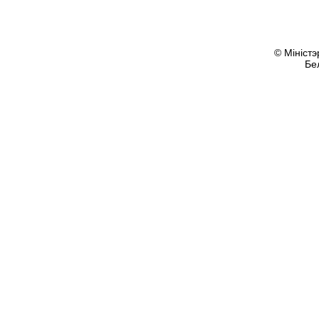
© Міністэ
Бе