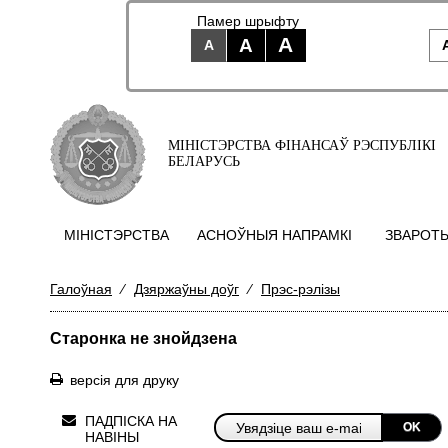
Памер шрыфту
A
A
A
МІНІСТЭРСТВА ФІНАНСАЎ РЭСПУБЛІКІ
БЕЛАРУСЬ
МIНIСТЭРСТВА
АСНОЎНЫЯ НАПРАМКI
ЗВАРОТЫ
Галоўная
⁄
Дзяржаўны доўг
⁄
Прэс-рэлізы
Старонка не знойдзена
версія для друку
ПАДПІСКА НА
OK
НАВІНЫ