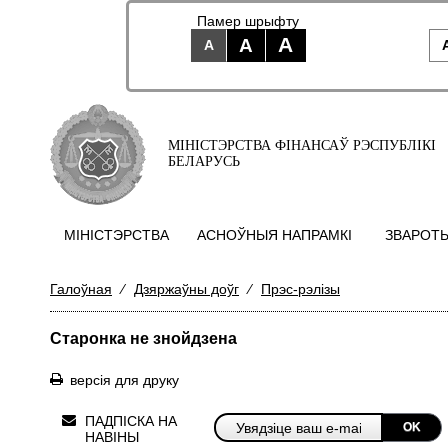
Памер шрыфту
A
A
A
МІНІСТЭРСТВА ФІНАНСАЎ РЭСПУБЛІКІ
БЕЛАРУСЬ
МIНIСТЭРСТВА
АСНОЎНЫЯ НАПРАМКI
ЗВАРОТЫ
Галоўная
⁄
Дзяржаўны доўг
⁄
Прэс-рэлізы
Старонка не знойдзена
версія для друку
ПАДПІСКА НА
OK
НАВІНЫ