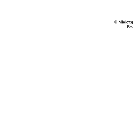
© Міністэ
Бе