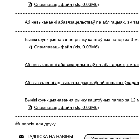
Спампаваць файл (
xls,
0.03Мб)
Аб невыкананні абавязацельстваў па аблігацыях, эмі
Вынікі функцыянавання рынку каштоўных папер за 3 ме
Спампаваць файл (
xls,
0.03Мб)
Аб невыкананні абавязацельстваў па аблігацыях, эміта
Аб вызваленні ад выплаты дзяржаўнай пошліны ўладаль
Вынікі функцыянавання рынку каштоўных папер за 12 м
Спампаваць файл (
xls,
0.03Мб)
версія для друку
ПАДПІСКА НА НАВІНЫ