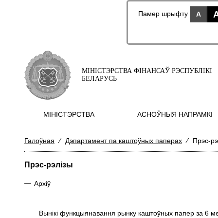
Памер шрыфту
A
МІНІСТЭРСТВА ФІНАНСАЎ РЭСПУБЛІКІ
БЕЛАРУСЬ
МIНIСТЭРСТВА
АСНОЎНЫЯ НАПРАМКI
Галоўная
⁄
Дэпартамент па каштоўных паперах
⁄
Прэс-рэ
Прэс-рэлізы
—
Архіў
Вынікі функцыянавання рынку каштоўных папер за 6 ме