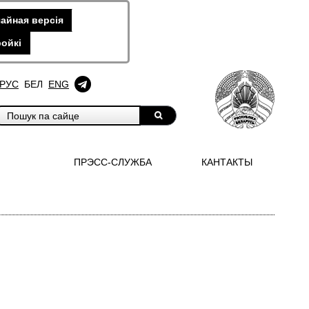
айная версiя
ойкi
РУС
БЕЛ
ENG
ПРЭСС-СЛУЖБА
КАНТАКТЫ