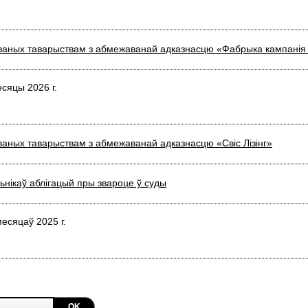
таваных таварыствам з абмежаванай адказнасцю «Фабрыка кампанія
сяцы 2026 г.
ваных таварыствам з абмежаванай адказнасцю «Свiс Лiзiнг»
нікаў аблігацый пры звароце ў суды
есяцаў 2025 г.
OK