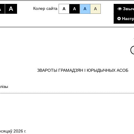
A
A
Колер сайта
A
A
A
A
Звыч
Настр
ЗВАРОТЫ ГРАМАДЗЯН I ЮРЫДЫЧНЫХ АСОБ
лізы
сяцаў 2026 г.